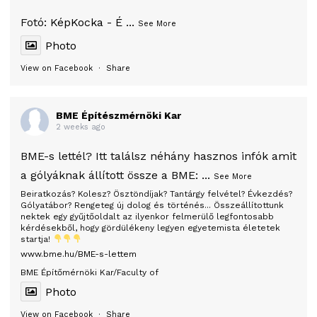
Fotó:
KépKocka - É
...
See More
Photo
View on Facebook
·
Share
BME Építészmérnöki Kar
2 weeks ago
BME-s lettél? Itt találsz néhány hasznos infók amit
a gólyáknak állított össze a BME:
...
See More
Beiratkozás? Kolesz? Ösztöndíjak? Tantárgy felvétel? Évkezdés?
Gólyatábor? Rengeteg új dolog és történés... Összeállítottunk
nektek egy gyűjtőoldalt az ilyenkor felmerülő legfontosabb
kérdésekből, hogy gördülékeny legyen egyetemista életetek
startja!
www.bme.hu/BME-s-lettem
BME Építőmérnöki Kar/Faculty of
Photo
View on Facebook
·
Share