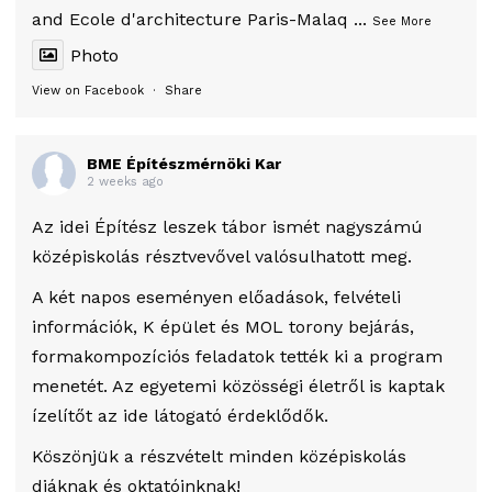
and Ecole d'architecture Paris-Malaq
...
See More
Photo
View on Facebook
·
Share
BME Építészmérnöki Kar
2 weeks ago
Az idei Építész leszek tábor ismét nagyszámú
középiskolás résztvevővel valósulhatott meg.
A két napos eseményen előadások, felvételi
információk, K épület és MOL torony bejárás,
formakompozíciós feladatok tették ki a program
menetét. Az egyetemi közösségi életről is kaptak
ízelítőt az ide látogató érdeklődők.
Köszönjük a részvételt minden középiskolás
diáknak és oktatóinknak!